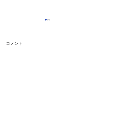
コメント
コロナ禍でのお
この投稿へのコメントは利用でき
仮交際なのに勘違いしな
なくなりました。詳細はサイト所
いで。
有者にお問い合わせください。
Marryaid
結婚相談所
マリエイド
銀座オフィス