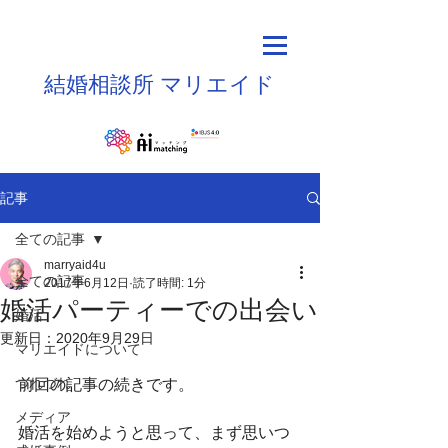
結婚相談所
マリエイド
記事
全ての記事
marryaid4u
全ての記事
2017年6月12日
読了時間: 1分
婚活パーティーでの出会い
婚活
更新日：
2020年9月29日
マリエイドについて
つれづれ
前回の記事の続きです。
メディア
婚活を始めようと思って、まず思いつ