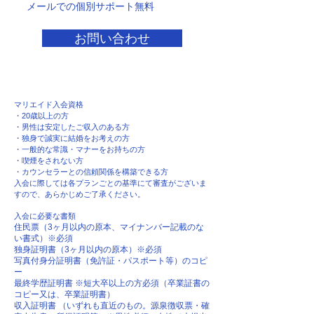
​メールでの個別サポート無料
お問い合わせ
マリエイド入会資格
・20歳以上の方
・男性は安定したご収入のある方
・独身で誠実に結婚をお考えの方
・一般的な常識・マナーをお持ちの方
・喫煙をされない方
・カウンセラーとの信頼関係を構築できる方
入会に際しては各プランごとの基準にて審査がございま
すので、あらかじめご了承ください。
入会に必要な書類
住民票（3ヶ月以内の原本、マイナンバー記載のな
い書式）※必須
独身証明書（3ヶ月以内の原本）※必須
写真付身分証明書（免許証・パスポート等）のコピ
ー
最終学歴証明書 ※短大卒以上の方必須（卒業証書の
コピー又は、卒業証明書）
収入証明書 （いずれも直近のもの。源泉徴収票・確