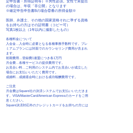
定申告書・所得証明等）※男性必須。女性で未提出
の場合は、年収「非公開」となります
※確定申告申告書Bの場合⑫番の所得金額※
医師、弁護士、その他の国家資格それに準ずる資格
をお持ちの方はその証明書（コピー可）
写真1枚以上（1年以内に撮影したもの）
各種料金について
入会金…入会時に必要となる各種事務手数料です。プレ
ミアムプランには対面でのカウンセリング費用が含まれ
ます。
初期費用…登録費1連盟につき各1万円
月会費…各種サービスの提供費用です。
​お見合い料…ご利用のシステム内でお見合いが成立した
場合にお支払いいただく費用です。
成婚料…成婚退会時における成功報酬費用です。
ご注意
月会費はSquare社の決済システムでお支払いいただきま
す。VISA/MasterCard/American Expressのカードをご用
意ください。
​Square決済対応外のクレジットカードをお持ちの方には
PayPal決済のご案内も可能です。
会員期間は12ヶ月です。スタンダードプランでは2年目
以降のご利用は月会費のみのお支払いでご利用いただけ
ます。
会員期間中でも中途退会可能です。