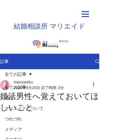
結婚相談所
マリエイド
記事
全ての記事
marryaid4u
全ての記事
2020年9月20日
読了時間: 2分
婚活男性へ覚えておいてほ
婚活
しいこと
マリエイドについて
つれづれ
メディア